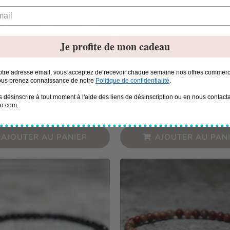
Je profite de mon cadeau
otre adresse email, vous acceptez de recevoir chaque semaine nos offres commerci
vous prenez connaissance de notre
Politique de confidentialité
.
celet Homme : jaspe
Bracelet Homme : jas
onyx
29.90€
désinscrire à tout moment à l'aide des liens de désinscription ou en nous contacta
Prix
29.90€
ho.com.
29.90€
régulier
Prix
29.9
régulier
AJOUTER AU PANIER
AJOUTER AU PAN