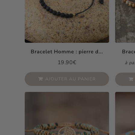
Bracelet Homme : pierre d...
Brace
19.90€
à pa
Prix
19.90€
régulier
AJOUTER AU PANIER