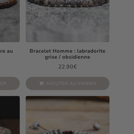
re au
Bracelet Homme : labradorite
grise / obsidienne
22.90€
0€
Prix
22.90€
régulier
IER
AJOUTER AU PANIER