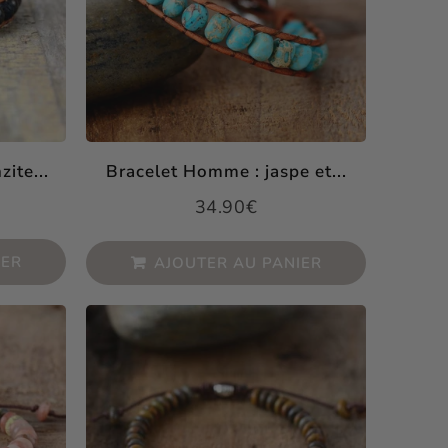
ite...
Bracelet Homme : jaspe et...
34.90€
Prix
34.90€
4.90€
nit
régulier
rice
IER
AJOUTER AU PANIER