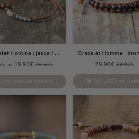
let Homme : jaspe / ...
Bracelet Homme : bronz
19.90€
29.90€
29.80€
34.90€
rtir de
Prix
19.90€
Prix
29.90€
Prix
29.80€
Prix
3
Unit
U
réduit
réduit
régulier
régulier
price
p
AJOUTER AU PAN
AJOUTER AU PANIER