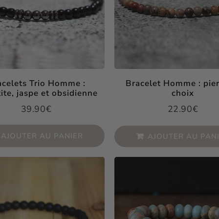
acelets Trio Homme :
Bracelet Homme : pier
ite, jaspe et obsidienne
choix
39.90€
22.90€
Prix
39.90€
Prix
22.9
régulier
régulier
AJOUTER AU PANIER
AJOUTER AU PAN