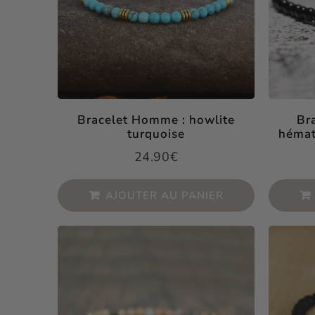
Bracelet Homme : howlite
Br
turquoise
hémat
24.90€
Prix
24.90€
régulier
AJOUTER AU PANIER